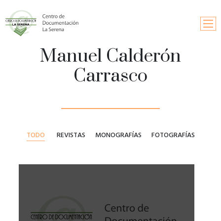
Manuel Calderón
Inicio
Carrasco
Búsqueda
Información y contactos
Solicitud de publicaciones
TODO
REVISTAS
MONOGRAFÍAS
FOTOGRAFÍAS
Fondos documentales