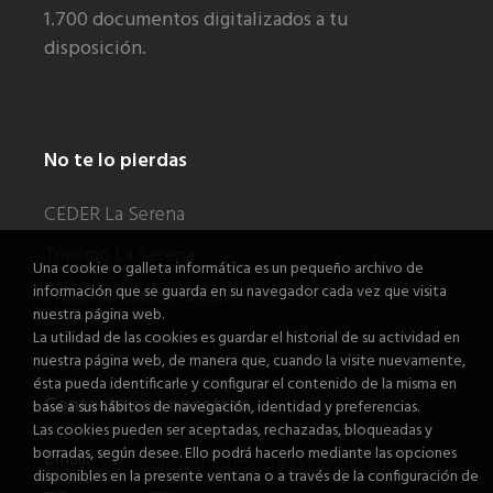
1.700 documentos digitalizados a tu
disposición.
No te lo pierdas
CEDER La Serena
Turismo La Serena
Una cookie o galleta informática es un pequeño archivo de
información que se guarda en su navegador cada vez que visita
Webs de Cooperación
nuestra página web.
La utilidad de las cookies es guardar el historial de su actividad en
nuestra página web, de manera que, cuando la visite nuevamente,
ésta pueda identificarle y configurar el contenido de la misma en
Contacta con nosotros
base a sus hábitos de navegación, identidad y preferencias.
Las cookies pueden ser aceptadas, rechazadas, bloqueadas y
borradas, según desee. Ello podrá hacerlo mediante las opciones
Email:
centrodocumentacion@cederlaserena.es
disponibles en la presente ventana o a través de la configuración de