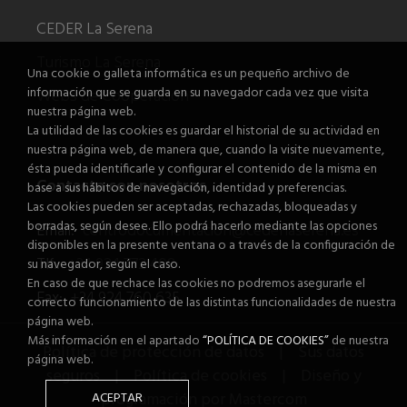
CEDER La Serena
Turismo La Serena
Una cookie o galleta informática es un pequeño archivo de
información que se guarda en su navegador cada vez que visita
Webs de Cooperación
nuestra página web.
La utilidad de las cookies es guardar el historial de su actividad en
nuestra página web, de manera que, cuando la visite nuevamente,
ésta pueda identificarle y configurar el contenido de la misma en
Contacta con nosotros
base a sus hábitos de navegación, identidad y preferencias.
Las cookies pueden ser aceptadas, rechazadas, bloqueadas y
borradas, según desee. Ello podrá hacerlo mediante las opciones
Email:
centrodocumentacion@cederlaserena.es
disponibles en la presente ventana o a través de la configuración de
Tlf.:
+34 924 772 408
su navegador, según el caso.
En caso de que rechace las cookies no podremos asegurarle el
Fax:
+34 924 760 635
correcto funcionamiento de las distintas funcionalidades de nuestra
página web.
Más información en el apartado
“POLÍTICA DE COOKIES”
de nuestra
Política de protección de datos
|
Sus datos
página web.
seguros
|
Política de cookies
|
Diseño y
programación por Mastercom
ACEPTAR