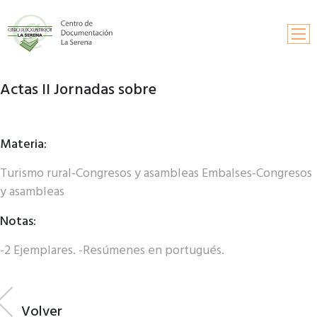
Actas II Jornadas sobre
Inicio
Búsqueda
Materia:
Información y contactos
Turismo rural-Congresos y asambleas Embalses-Congresos
Solicitud de publicaciones
y asambleas
Fondos documentales
Notas:
-2 Ejemplares. -Resúmenes en portugués.
Volver