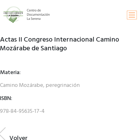
Actas II Congreso Internacional Camino
Inicio
Mozárabe de Santiago
Búsqueda
Información y contactos
Materia:
Solicitud de publicaciones
Camino Mozárabe, peregrinación
Fondos documentales
ISBN:
978-84-95635-17-4
Volver