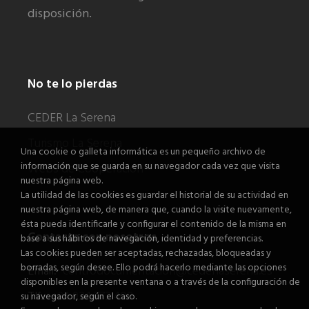
disposición.
No te lo pierdas
CEDER La Serena
Turismo La Serena
Una cookie o galleta informática es un pequeño archivo de
información que se guarda en su navegador cada vez que visita
Webs de Cooperación
nuestra página web.
La utilidad de las cookies es guardar el historial de su actividad en
nuestra página web, de manera que, cuando la visite nuevamente,
ésta pueda identificarle y configurar el contenido de la misma en
Contacta con nosotros
base a sus hábitos de navegación, identidad y preferencias.
Las cookies pueden ser aceptadas, rechazadas, bloqueadas y
borradas, según desee. Ello podrá hacerlo mediante las opciones
Email:
centrodocumentacion@cederlaserena.es
disponibles en la presente ventana o a través de la configuración de
Tlf.:
+34 924 772 408
su navegador, según el caso.