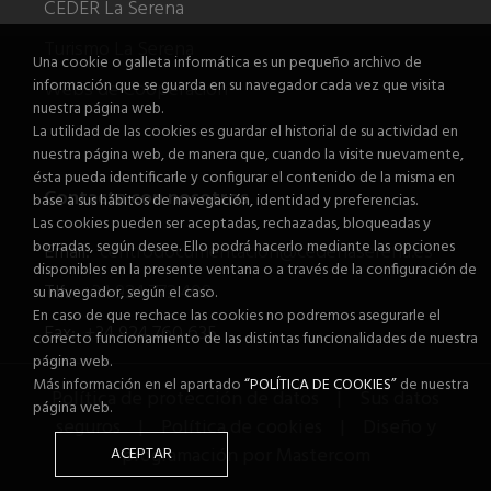
CEDER La Serena
Turismo La Serena
Una cookie o galleta informática es un pequeño archivo de
información que se guarda en su navegador cada vez que visita
Webs de Cooperación
nuestra página web.
La utilidad de las cookies es guardar el historial de su actividad en
nuestra página web, de manera que, cuando la visite nuevamente,
ésta pueda identificarle y configurar el contenido de la misma en
Contacta con nosotros
base a sus hábitos de navegación, identidad y preferencias.
Las cookies pueden ser aceptadas, rechazadas, bloqueadas y
borradas, según desee. Ello podrá hacerlo mediante las opciones
Email:
centrodocumentacion@cederlaserena.es
disponibles en la presente ventana o a través de la configuración de
Tlf.:
+34 924 772 408
su navegador, según el caso.
En caso de que rechace las cookies no podremos asegurarle el
Fax:
+34 924 760 635
correcto funcionamiento de las distintas funcionalidades de nuestra
página web.
Más información en el apartado
“POLÍTICA DE COOKIES”
de nuestra
Política de protección de datos
|
Sus datos
página web.
seguros
|
Política de cookies
|
Diseño y
programación por Mastercom
ACEPTAR