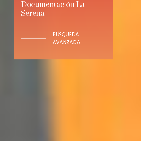
Documentación La
Serena
BÚSQUEDA
AVANZADA